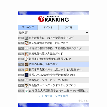
浦野英語教室
ランキング
ポイント
ブロ画
59位
e-Live:ながのな日常
60位
自宅が教室に！ねっと学習教室ブログ
61位
個人塾経営者の教育・雑記ブログ
62位
名古屋の個別指導塾 青藍義塾講師のブログ
63位
家庭教師の選び方完全ガイド
64位
川越市の塾| 進学塾unitの塾長ブログ
65位
教師の転職と仕事の本音
66位
福岡市早良区ペガサス原のそろばん教室です。
67位
理系パパの2019年中学受験奮戦記(6年)
68位
学習塾とインターネットのS融合S
69位
学習塾ラーニング・ラボスタッフブログ
70位
台湾 国立大学正規留学合格への道 〜その時医仁で何をした〜
71位
このカテゴリを全て表示
学習塾の事務員が見た中高受験
72位
参加する
中学受験・高校受験のプロ家庭教師 徳田安俊のブログ
73位