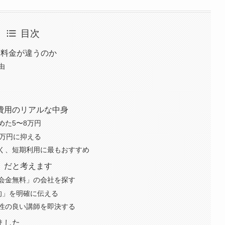
目次
に料金が違うのか
由
費用のリアルな中身
めた5〜8万円
5万円に抑える
く、短期利用に最もおすすめ
」だと考えます
会金無料」の会社を探す
的」を明確に伝える
性の良い講師を即決する
ました