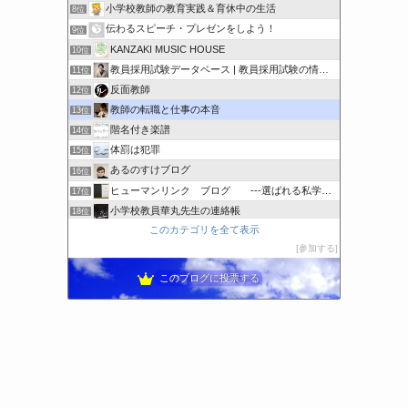
小学校教師の教育実践＆育休中の生活
8位
伝わるスピーチ・プレゼンをしよう！
9位
KANZAKI MUSIC HOUSE
10位
教員採用試験データベース | 教員採用試験の情報を集約！
11位
反面教師
12位
教師の転職と仕事の本音
13位
階名付き楽譜
14位
体罰は犯罪
15位
あるのすけブログ
16位
ヒューマンリンク ブログ ---選ばれる私学には理由がある
17位
小学校教員華丸先生の連絡帳
18位
このカテゴリを全て表示
日本語先生
19位
参加する
特別支援教育の支援ツールや教材
20位
このブログに投票する