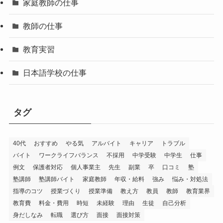
家庭教師の仕事
教師の仕事
教育実習
日本語学校の仕事
タグ
40代
おすすめ
やる気
アルバイト
キャリア
トラブル
バイト
ワークライフバランス
不採用
中学受験
中学生
仕事
例文
保護者対応
個人事業主
先生
副業
卒
口コミ
塾
塾講師
塾講師バイト
家庭教師
年収・給料
強み
悩み・対処法
指導のコツ
授業づくり
授業準備
教え方
教員
教師
教育業界
教育費
料金・費用
時短
未経験
理由
生徒
自己分析
身だしなみ
転職
選び方
面接
面接対策