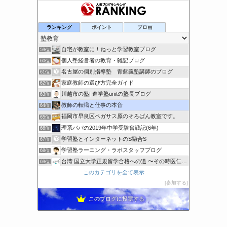
浦野英語教室
ランキング
ポイント
ブロ画
57位
e-Live:ながのな日常
58位
自宅が教室に！ねっと学習教室ブログ
59位
個人塾経営者の教育・雑記ブログ
60位
名古屋の個別指導塾 青藍義塾講師のブログ
61位
家庭教師の選び方完全ガイド
62位
川越市の塾| 進学塾unitの塾長ブログ
63位
教師の転職と仕事の本音
64位
福岡市早良区ペガサス原のそろばん教室です。
65位
理系パパの2019年中学受験奮戦記(6年)
66位
学習塾とインターネットのS融合S
67位
学習塾ラーニング・ラボスタッフブログ
68位
台湾 国立大学正規留学合格への道 〜その時医仁で何をした〜
69位
このカテゴリを全て表示
学習塾の事務員が見た中高受験
70位
参加する
中学受験・高校受験のプロ家庭教師 徳田安俊のブログ
71位
このブログに投票する