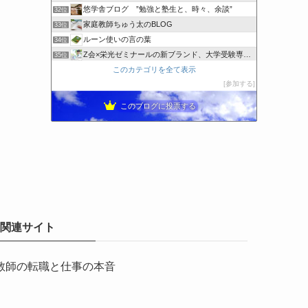
悠学舎ブログ ”勉強と塾生と、時々、余談”
32位
家庭教師ちゅう太のBLOG
33位
ルーン使いの言の葉
34位
Z会×栄光ゼミナールの新ブランド、大学受験専門塾。
35位
このカテゴリを全て表示
学習塾ミチビキ
36位
参加する
金の卵に磨き上げるニワトリ 2021中学受験
37位
このブログに投票する
関連サイト
教師の転職と仕事の本音