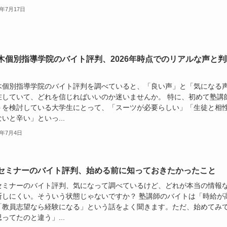
6年7月17日
木個別指導学院のバイト評判、2026年時点でのリアルな声と判
木個別指導学院のバイト評判を調べていると、「良い声」と「気になる
在していて、どれを信じればいいのか迷いませんか。 特に、初めて塾講
トを検討している大学生にとって、「スーツが必要らしい」「生徒と相
いと辛い」といっ...
6年7月4日
セミナーのバイト評判、始める前に知っておきたかったこと
セミナーのバイト評判、気になって調べているけど、どれが本当の情報
断しにくい。そういう状態じゃないですか？ 塾講師のバイトは「時給が
「教員志望なら経験になる」という話をよく聞きます。ただ、始めてみ
ってたのと違う」...