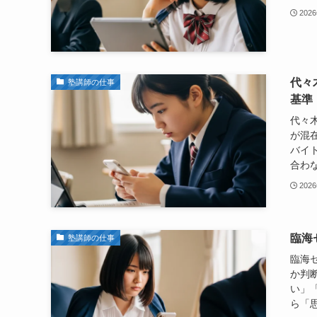
202
代々
塾講師の仕事
基準
代々
が混
バイ
合わな
202
臨海
塾講師の仕事
臨海
か判
い」
ら「思