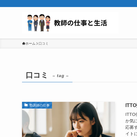
ホーム
口コミ
口コミ
– tag –
IT
塾講師の仕事
IT
か気
応募
イトに