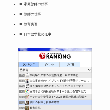
家庭教師の仕事
教師の仕事
教育実習
日本語学校の仕事
ゴロ合わせ日本史年表・ゴロ史のライセンス
ランキング
ポイント
ブロ画
23位
ITTO個別指導学院 松戸みのり台校
24位
長崎県平戸市の個別指導塾 帯屋進学塾
25位
白山市倉光のハイブリッド個別指導塾ドリームアシスト白山教室…
26位
個別指導学習塾のキャンパスのブログです！
27位
在宅学習で高校受験対策 | 中学生の在宅学習支援教室
28位
ポチたま中学受験 | 〜2023 難関校挑戦の記録〜
29位
教師の転職と仕事の本音
30位
教室日記
31位