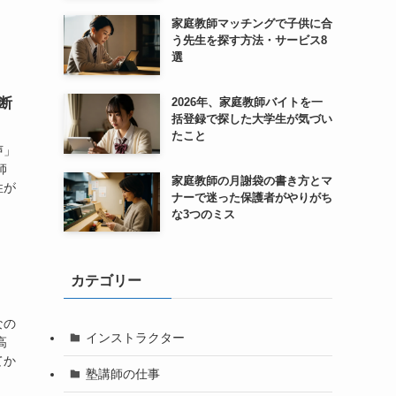
家庭教師マッチングで子供に合
う先生を探す方法・サービス8
選
断
2026年、家庭教師バイトを一
括登録で探した大学生が気づい
たこと
声」
師
家庭教師の月謝袋の書き方とマ
性が
ナーで迷った保護者がやりがち
な3つのミス
カテゴリー
なの
インストラクター
高
てか
塾講師の仕事