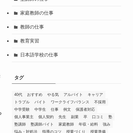
家庭教師の仕事
教師の仕事
教育実習
日本語学校の仕事
登
タグ
40代
おすすめ
やる気
アルバイト
キャリア
トラブル
バイト
ワークライフバランス
不採用
中学受験
中学生
仕事
例文
保護者対応
つ
個人事業主
個人契約
先生
副業
卒
口コミ
塾
塾講師
塾講師バイト
家庭教師
年収・給料
強み
悩み・対処法
指導のコツ
授業づくり
授業準備