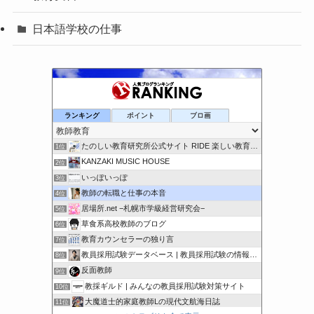
日本語学校の仕事
ランキング
ポイント
ブロ画
たのしい教育研究所公式サイト RIDE 楽しい教育研究所
1位
KANZAKI MUSIC HOUSE
2位
いっぽいっぽ
3位
教師の転職と仕事の本音
4位
居場所.net −札幌市学級経営研究会−
5位
草食系高校教師のブログ
6位
教育カウンセラーの独り言
7位
教員採用試験データベース | 教員採用試験の情報を集約！
8位
反面教師
9位
教採ギルド | みんなの教員採用試験対策サイト
10位
大魔道士的家庭教師Lの現代文航海日誌
11位