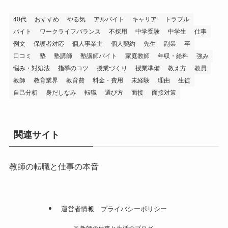
40代
おすすめ
やる気
アルバイト
キャリア
トラブル
バイト
ワークライフバランス
不採用
中学受験
中学生
仕事
例文
保護者対応
個人事業主
個人契約
先生
副業
卒
口コミ
塾
塾講師
塾講師バイト
家庭教師
年収・給料
強み
悩み・対処法
指導のコツ
授業づくり
授業準備
教え方
教員
教師
教育業界
教育費
料金・費用
未経験
理由
生徒
自己分析
身だしなみ
転職
選び方
面接
面接対策
関連サイト
教師の転職と仕事の本音
運営者情報
プライバシーポリシー