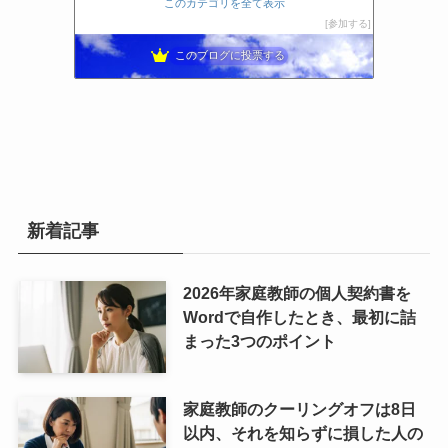
このカテゴリを全て表示
あるのすけブログ
12位
参加する
小学校教師の教育実践＆育休中の生活
13位
伝わるスピーチ・プレゼンをしよう！
14位
このブログに投票する
体罰は犯罪
15位
新着記事
2026年家庭教師の個人契約書を
Wordで自作したとき、最初に詰
まった3つのポイント
家庭教師のクーリングオフは8日
以内、それを知らずに損した人の