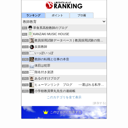
小学校教師の教育実践＆育休中の生活
ランキング
ポイント
ブロ画
6位
伝わるスピーチ・プレゼンをしよう！
7位
草食系高校教師のブログ
8位
KANZAKI MUSIC HOUSE
9位
教員採用試験データベース | 教員採用試験の情報を集約！
10位
反面教師
11位
いっぽいっぽ
12位
教師の転職と仕事の本音
13位
体罰は犯罪
14位
階名付き楽譜
15位
あるのすけブログ
16位
ヒューマンリンク ブログ ---選ばれる私学には理由がある
17位
小学校教員華丸先生の連絡帳
18位
このカテゴリを全て表示
日本語先生
19位
参加する
教員採用試験合格への道「独学編」
20位
このブログに投票する